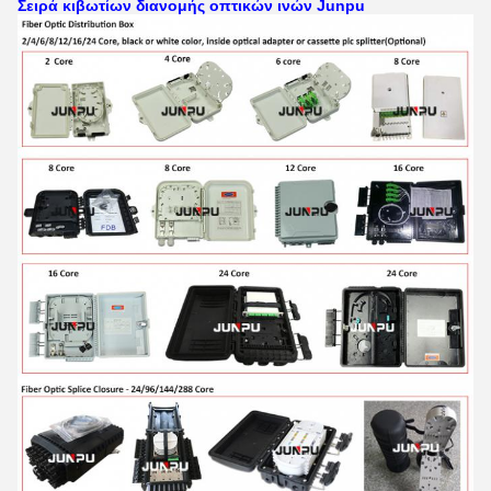
Σειρά κιβωτίων διανομής οπτικών ινών Junpu