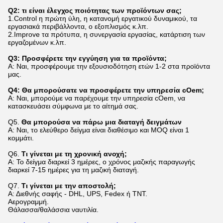
Q2: τι είναι έλεγχος ποιότητας των προϊόντων σας;
1.Control η πρώτη ύλη, η κατανομή εργατικού δυναμικού, τα
εργασιακά περιβάλλοντα, ο εξοπλισμός κ.λπ.
2.Improve τα πρότυπα, η συνεργασία εργασίας, κατάρτιση των
εργαζομένων κ.λπ.
Q3: Προσφέρετε την εγγύηση για τα προϊόντα;
Α: Ναι, προσφέρουμε την εξουσιοδότηση ετών 1-2 στα προϊόντα
μας.
Q4: Θα μπορούσατε να προσφέρετε την υπηρεσία cOem;
Α: Ναι, μπορούμε να παρέχουμε την υπηρεσία cOem, να
κατασκευάσει σύμφωνα με το αίτημά σας.
Q5.
Θα μπορούσα να πάρω μια διαταγή δειγμάτων
Α: Ναι, το ελεύθερο δείγμα είναι διαθέσιμο και MOQ είναι 1
κομμάτι.
Q6.
Τι γίνεται με τη χρονική ανοχή;
Α: Το δείγμα διαρκεί 3 ημέρες, ο χρόνος μαζικής παραγωγής
διαρκεί 7-15 ημέρες για τη μαζική διαταγή.
Q7.
Τι γίνεται με την αποστολή;
Α: Διεθνής σαφής - DHL, UPS, Fedex ή TNT.
Αερογραμμή.
Θάλασσα/θαλάσσια ναυτιλία.