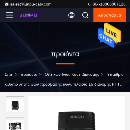
sales@junpu-catv.com
86--18868807126
Απόσπασμα
προϊόντα
Σπίτι
>
προϊόντα
>
Οπτικών Ινών Κουτί Διανομής
>
Υπαίθριο
κιβώτιο λήξης ινών πρόσβασης ινών, πλαίσιο 16 διανομής FTTH
πυρήνας