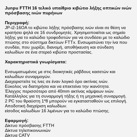
Junpu FTTH 16 τελικό υπαίθριο κιβώτιο λήξης οπτικών ινών
πρόσβασης ινών πυρήνων
Περιγραφή:
JP-i2-16OA το κιβώτιο λήξης πρόσβασης ινών είναι σε θέση να
κρατήσει ψηλά σε 16 συνδρομητές. Χρησιμοποιείται ως σημείο
λήξης για το καλώδιο τροφοδοτών για να συνδέσει με το καλώδιο
πτώσης στο σύστημα δικτύων FTTx. Ενσωματώνει την ίνα που
συνδέει, που χωρίζει, διανομή, αποθήκευση και σύνδεση
καλωδίων σε ένα στερεό κιβώτιο προστασίας.
Χαρακτηριστικά γνωρίσματα:
Ενσωματωμένος με στις διοικητικές ράβδους κασετών και
καλωδίων συναρμογών.
Διαχειριστείτε τις ίνες σε έναν λογικό όρο ακτίνας ινών.
Εύκολος να διατηρήσει και να επεκτείνει την ικανότητα.
Έλεγχος περισσότερο από 40mm ακτίνας κάμψεων ινών.
Κατάλληλος για τη συναρμογή τήξης ή τη μηχανική συναρμογή.
2 PC του θραύστη 1*8 μπορούν να εγκατασταθούν ως επιλογή.
Αποδοτική διαχείριση καλωδίων.
είσοδος καλωδίων 16 λιμένων για το καλώδιο πτώσης.
Εφαρμογή:
Δίκτυο πρόσβασης FTTH
Δίκτυα τηλεπικοινωνιών
Δίκτυα CATV