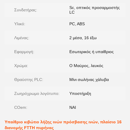
Sc, οπτικός προσαρμοστής
Συνδετήρας:
LC
Υλικό:
PC, ABS
Λιμένας:
2 μέσα, 16 έξω
Εφαρμογή:
Εσωτερικός ή υπαίθριος
Χρώμα:
Ο Μαύρος, λευκός
Θραύστης PLC:
Μίνι σωλήνας χάλυβα
Ζωηρόχρωμο λογότυπο:
Υποστήριξη
COem:
ΝΑΙ
Υπαίθριο κιβώτιο λήξης ινών πρόσβασης ινών, πλαίσιο 16
διανομής FTTH πυρήνας