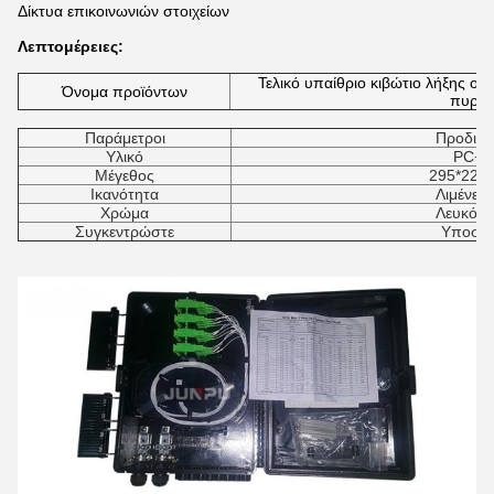
Δίκτυα επικοινωνιών στοιχείων
Λεπτομέρειες:
Τελικό υπαίθριο κιβώτιο λήξης ο
Όνομα προϊόντων
πυρή
Παράμετροι
Προδια
Υλικό
PC+A
Μέγεθος
295*220
Ικανότητα
Λιμένες 
Χρώμα
Λευκό, 
Συγκεντρώστε
Υποστή