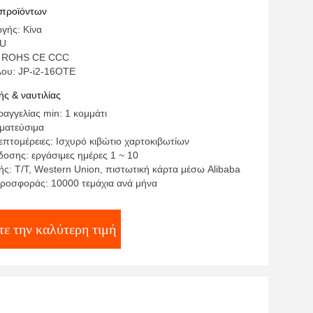
 προϊόντων
γής: Κίνα
PU
: ROHS CE CCC
λου: JP-i2-16OTE
ς & ναυτιλίας
αγγελίας min: 1 κομμάτι
γματεύσιμα
επτομέρειες: Ισχυρό κιβώτιο χαρτοκιβωτίων
οσης: εργάσιμες ημέρες 1 ~ 10
ς: T/T, Western Union, πιστωτική κάρτα μέσω Alibaba
ροσφοράς: 10000 τεμάχια ανά μήνα
ε την καλύτερη τιμή