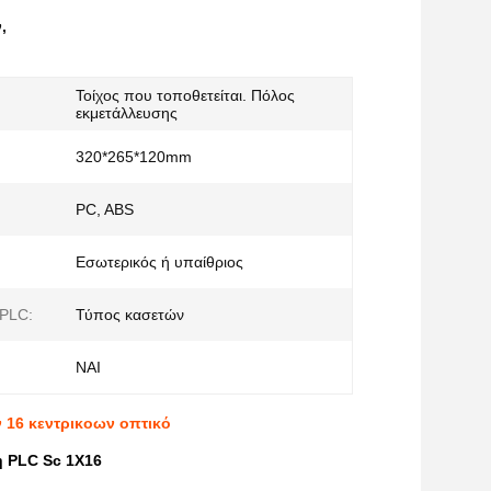
ν
,
Τοίχος που τοποθετείται. Πόλος
εκμετάλλευσης
320*265*120mm
PC, ABS
Εσωτερικός ή υπαίθριος
PLC:
Τύπος κασετών
ΝΑΙ
ν 16 κεντρικοων οπτικό
η PLC Sc 1X16