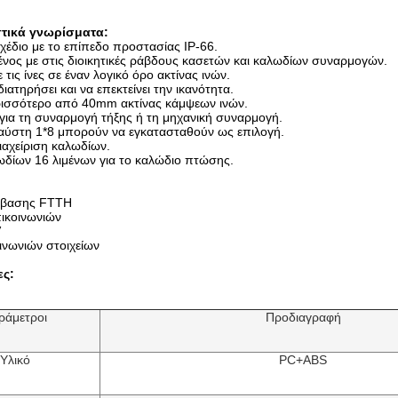
τικά γνωρίσματα:
χέδιο με το επίπεδο προστασίας IP-66.
ος με στις διοικητικές ράβδους κασετών και καλωδίων συναρμογών.
ε τις ίνες σε έναν λογικό όρο ακτίνας ινών.
ιατηρήσει και να επεκτείνει την ικανότητα.
ισσότερο από 40mm ακτίνας κάμψεων ινών.
για τη συναρμογή τήξης ή τη μηχανική συναρμογή.
αύστη 1*8 μπορούν να εγκατασταθούν ως επιλογή.
ιαχείριση καλωδίων.
ωδίων 16 λιμένων για το καλώδιο πτώσης.
σβασης FTTH
πικοινωνιών
V
ινωνιών στοιχείων
ες:
ράμετροι
Προδιαγραφή
Υλικό
PC+ABS