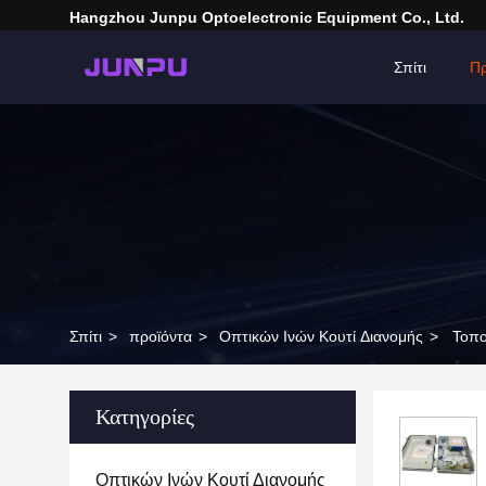
Hangzhou Junpu Optoelectronic Equipment Co., Ltd.
Σπίτι
Πρ
Σπίτι
>
προϊόντα
>
Οπτικών Ινών Κουτί Διανομής
>
Τοπο
Κατηγορίες
Οπτικών Ινών Κουτί Διανομής