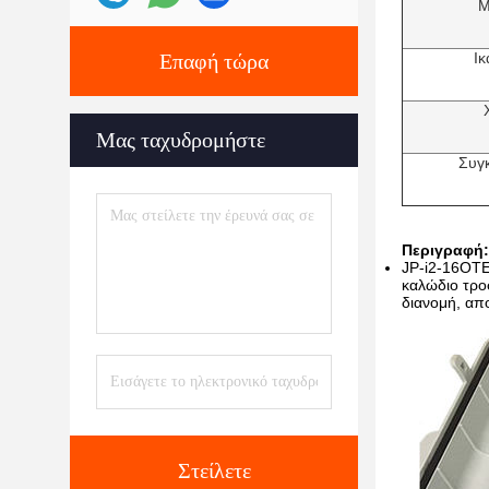
Μ
Επαφή τώρα
Ικ
Μας ταχυδρομήστε
Συγ
Περιγραφή:
JP-i2-16OTE
καλώδιο τρο
διανομή, απ
Στείλετε