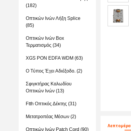
(182)
Οπτικών Ινών Λήξη Splice
(85)
Οπτικών Ινών Box
Τερματισμός
(34)
XGS PON EDFA WDM
(63)
Ο Τύπος Έχει Αδιέξοδο.
(2)
Σφιγκτήρας Καλωδίου
Οπτικών Ινών
(13)
Ftth Οπτικός Δέκτης
(31)
Μετατροπέας Μέσων
(2)
Λεπτομέρε
Οπτικών Ινών Patch Cord
(90)