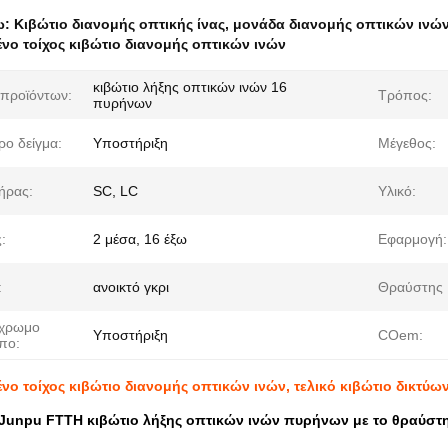
ω:
Κιβώτιο διανομής οπτικής ίνας
,
μονάδα διανομής οπτικών ινώ
νο τοίχος κιβώτιο διανομής οπτικών ινών
κιβώτιο λήξης οπτικών ινών 16
προϊόντων:
Τρόπος:
πυρήνων
ρο δείγμα:
Υποστήριξη
Μέγεθος:
ήρας:
SC, LC
Υλικό:
:
2 μέσα, 16 έξω
Εφαρμογή:
:
ανοικτό γκρι
Θραύστης 
χρωμο
Υποστήριξη
COem:
πο:
νο τοίχος κιβώτιο διανομής οπτικών ινών, τελικό κιβώτιο δικτύω
 Junpu FTTH κιβώτιο λήξης οπτικών ινών πυρήνων με το θραύστ