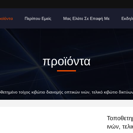
οϊόντα
Περίπου Εμείς
Μας Ελάτε Σε Επαφή Με
Εκδηλ
προϊόντα
θετημένο τοίχος κιβώτιο διανομής οπτικών ινών, τελικό κιβώτιο δικτύω
Τοποθετημ
ινών, τελ