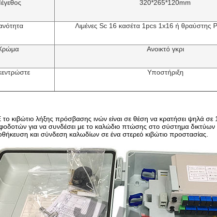
έγεθος
320*265*120mm
ανότητα
Λιμένες Sc 16 κασέτα 1pcs 1x16 ή θραύστης 
Χρώμα
Ανοικτό γκρι
κεντρώστε
Υποστήριξη
 το κιβώτιο λήξης πρόσβασης ινών είναι σε θέση να κρατήσει ψηλά σε 
φοδοτών για να συνδέσει με το καλώδιο πτώσης στο σύστημα δικτύων F
οθήκευση και σύνδεση καλωδίων σε ένα στερεό κιβώτιο προστασίας.