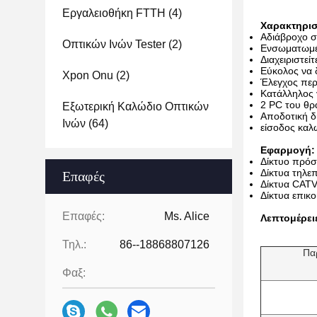
Εργαλειοθήκη FTTH
(4)
Χαρακτηρισ
Αδιάβροχο σ
Οπτικών Ινών Tester
(2)
Ενσωματωμέν
Διαχειριστείτ
Εύκολος να δ
Xpon Onu
(2)
Έλεγχος περ
Κατάλληλος 
2 PC του θρ
Εξωτερική Καλώδιο Οπτικών
Αποδοτική δ
Ινών
(64)
είσοδος καλ
Εφαρμογή:
Δίκτυο πρό
Δίκτυα τηλε
Επαφές
Δίκτυα CAT
Δίκτυα επικο
Επαφές:
Ms. Alice
Λεπτομέρει
Τηλ.:
86--18868807126
Πα
Φαξ: