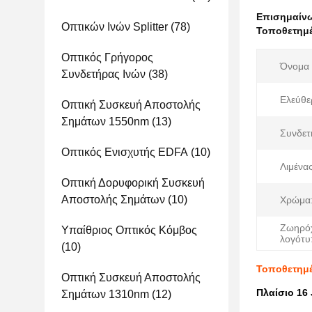
Επισημαίν
Οπτικών Ινών Splitter
(78)
Τοποθετημέ
Οπτικός Γρήγορος
Όνομα 
Συνδετήρας Ινών
(38)
Ελεύθε
Οπτική Συσκευή Αποστολής
Σημάτων 1550nm
(13)
Συνδετ
Οπτικός Ενισχυτής EDFA
(10)
Λιμένας
Οπτική Δορυφορική Συσκευή
Αποστολής Σημάτων
(10)
Χρώμα
Ζωηρό
Υπαίθριος Οπτικός Κόμβος
λογότυ
(10)
Τοποθετημέ
Οπτική Συσκευή Αποστολής
Πλαίσιο 16
Σημάτων 1310nm
(12)