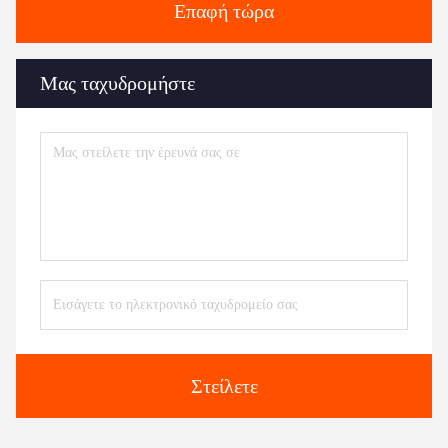
Επαφή τώρα
Μας ταχυδρομήστε
Στείλετε