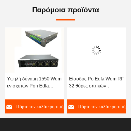
Παρόμοια προϊόντα
Υψηλή δύναμη 1550 Wdm
Είσοδος Ρο Edfa Wdm RF
ενισχυτών Pon Edfa
32 θύρες οπτικών
οπτικός συνδυαστής 16
ενισχυτών 1550nm με
αποτελέσματα ανά 19dbm,
λέιζερ JDSU
ή
Πάρτε την καλύτερη τιμή
Πάρτε την καλύτερη τιμή
edfa 1550