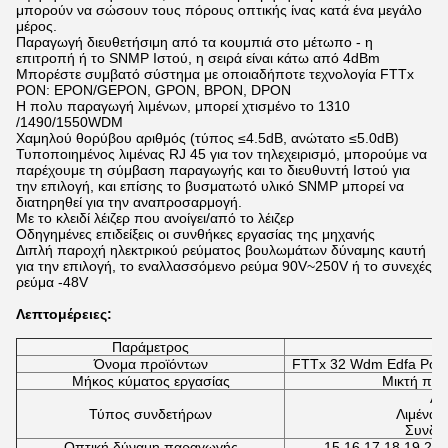
μπορούν να σώσουν τους πόρους οπτικής ίνας κατά ένα μεγάλο
μέρος.
Παραγωγή διευθετήσιμη από τα κουμπιά στο μέτωπο - η
επιτροπή ή το SNMP Ιστού, η σειρά είναι κάτω από 4dBm
Μπορέστε συμβατό σύστημα με οποιαδήποτε τεχνολογία FTTx
PON: EPON/GEPON, GPON, BPON, DPON
Η πολυ παραγωγή λιμένων, μπορεί χτισμένο το 1310
/1490/1550WDM
Χαμηλού θορύβου αριθμός (τύπος ≤4.5dB, ανώτατο ≤5.0dB)
Τυποποιημένος λιμένας RJ 45 για τον τηλεχειρισμό, μπορούμε να
παρέχουμε τη σύμβαση παραγωγής και το διευθυντή Ιστού για
την επιλογή, και επίσης το βυσματωτό υλικό SNMP μπορεί να
διατηρηθεί για την αναπροσαρμογή.
Με το κλειδί λέιζερ που ανοίγει/από το λέιζερ
Οδηγημένες επιδείξεις οι συνθήκες εργασίας της μηχανής
Διπλή παροχή ηλεκτρικού ρεύματος βουλωμάτων δύναμης καυτή
για την επιλογή, το εναλλασσόμενο ρεύμα 90V~250V ή το συνεχές
ρεύμα -48V
Λεπτομέρειες:
Παράμετρος
Όνομα προϊόντων
FTTx 32 Wdm Edfa Pon 
Μήκος κύματος εργασίας
Μικτή πα
Λι
Τύπος συνδετήρων
Λιμένας
Συνδυά
Οπτική δύναμη παραγωγής
15,16,17,18,19,20