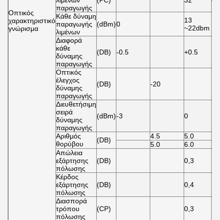
λιμένων
(PC)
32
4/
παραγωγής
Οπτικός
Κάθε δύναμη
13
χαρακτηριστικό
παραγωγής
(dBm)
0
15
~22dbm
γνώρισμα
λιμένων
Διαφορά
κάθε
(DB)
-0.5
+0.5
δύναμης
παραγωγής
Οπτικός
έλεγχος
(DB)
-20
δύναμης
παραγωγής
Διευθετήσιμη
σειρά
(dBm)
-3
0
δύναμης
παραγωγής
Αριθμός
4.5
5.0
(DB)
θορύβου
5.0
6.0
Απώλεια
εξάρτησης
(DB)
0,3
πόλωσης
Κέρδος
εξάρτησης
(DB)
0,4
πόλωσης
Διασπορά
τρόπου
(CP)
0,3
πόλωσης