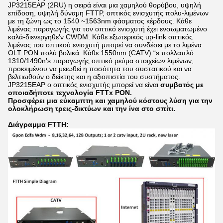
JP3215EAP (2RU) η σειρά είναι μια χαμηλού θορύβου, υψηλή
επίδοση, υψηλή δύναμη FTTP, οπτικός ενισχυτής πολυ-λιμένων
με τη ζώνη ως το 1540 ~1563nm φάσματος κέρδους. Κάθε
λιμένας παραγωγής για τον οπτικό ενισχυτή έχει ενσωματωμένο
καλά-διενεργηθε'ν CWDM. Κάθε εξωτερικός up-link οπτικός
λιμένας του οπτικού ενισχυτή μπορεί να συνδέσει με το λιμένα
OLT PON πολύ βολικά. Κάθε 1550nm (CATV) “s πολλαπλό
1310/1490n's παραγωγής οπτικό ρεύμα στοιχείων λιμένων,
προκειμένου να μειωθεί η ποσότητα του συστατικού και να
βελτιωθούν ο δείκτης και η αξιοπιστία του συστήματος.
JP3215EAP
ο οπτικός ενισχυτής μπορεί να είναι
συμβατός με
οποιαδήποτε τεχνολογία FTTx PON.
Προσφέρει μια εύκαμπτη και χαμηλού κόστους λύση για την
ολοκλήρωση τρεις-δικτύων και την ίνα στο σπίτι.
Διάγραμμα FTTH: