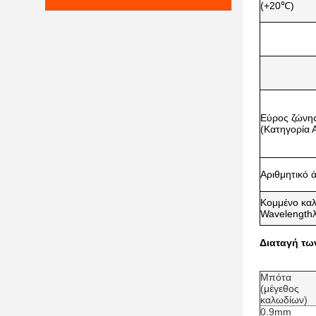
(+20℃)
Εύρος ζώνη
(Κατηγορία 
Αριθμητικό 
Κομμένο κα
Wavelength
Διαταγή τ
Μπότα
(μέγεθος
καλωδίων)
0.9mm