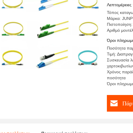
μέτρα
Λεπτομέρειες
Τόπος καταγω
Μάρκα: JUN
Πιστοποίηση
Αριθμό μοντέ
Όροι πληρωμή
Ποσότητα παρ
Τιμή: Διαπρα
Συσκευασία λ
χαρτοκιβωτίω
Χρόνος παράδ
ποσότητα
Όροι πληρωμή
Πάρτ