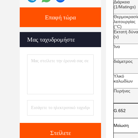
Διάρκεια
(1/Matings)
Επαφή τώρα
Θερμοκρασί
λειτουργίας
(°C)
Εκτατή δύν
(ν)
Μας ταχυδρομήστε
Ίνα
διάμετρος
Υλικό
καλωδίων
Πυρήνες
G.652
Μείωση
Στείλετε