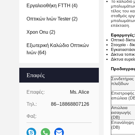
Το καλώδιο 
Εργαλειοθήκη FTTH
(4)
μπαλωμάτων 
τέλος του κ
σταθμός εργ
Οπτικών Ινών Tester
(2)
μπαλωμάτων 
επέκταση.
Xpon Onu
(2)
Εφαρμογές
Οπτικό δίκ
Στοιχεία - δ
Εξωτερική Καλώδιο Οπτικών
Εγκαταστάσ
Ινών
(64)
Δίκτυα τοπι
Δίκτυα ευρε
Προδιαγρα
Επαφές
Συνδετήρας
πλεξίδων
Επαφές:
Ms. Alice
Επιστροφής
απώλεια (DB
Τηλ.:
86--18868807126
Απώλεια
εισαγωγής
Φαξ:
(DB)
Επανάληψη
(DB)