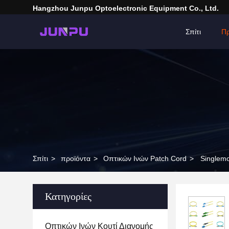
Hangzhou Junpu Optoelectronic Equipment Co., Ltd.
Σπίτι
Πρ
Σπίτι
>
προϊόντα
>
Οπτικών Ινών Patch Cord
>
Singlem
Κατηγορίες
Οπτικών Ινών Κουτί Διανομής