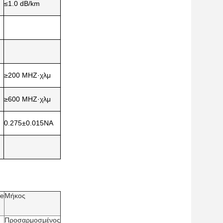
≤1.0 dB/km
≥200 MHZ·χλμ
≥600 MHZ·χλμ
0.275±0.015NA
le
Μήκος
Προσαρμοσμένος