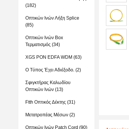
(182)
Οπτικών Ινών Λήξη Splice
(85)
Οπτικών Ινών Box
Τερματισμός
(34)
XGS PON EDFA WDM
(63)
Ο Τύπος Έχει Αδιέξοδο.
(2)
Σφιγκτήρας Καλωδίου
Οπτικών Ινών
(13)
Ftth Οπτικός Δέκτης
(31)
Μετατροπέας Μέσων
(2)
Οπτικών Ινών Patch Cord
(90)