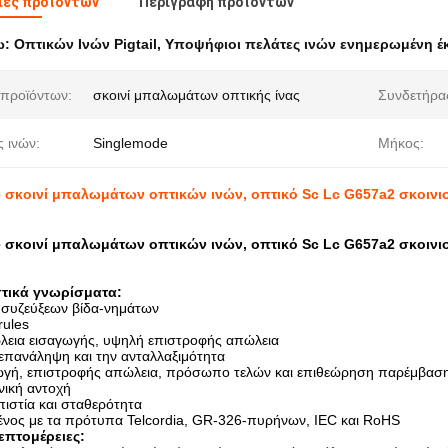
ιες προϊόντων
Περιγραφή προϊόντων
ω:
Οπτικών Ινών Pigtail
,
Υποψήφιοι πελάτες ινών ενημερωμένη έ
προϊόντων:
σκοινί μπαλωμάτων οπτικής ίνας
Συνδετήρα
 ινών:
Singlemode
Μήκος:
 σκοινί μπαλωμάτων οπτικών ινών, οπτικό Sc Lc G657a2 σκοιν
 σκοινί μπαλωμάτων οπτικών ινών, οπτικό Sc Lc G657a2 σκοιν
τικά γνωρίσματα:
συζεύξεων βίδα-νημάτων
rules
εια εισαγωγής, υψηλή επιστροφής απώλεια
επανάληψη και την ανταλλαξιμότητα
γή, επιστροφής απώλεια, πρόσωπο τελών και επιθεώρηση παρέμβασ
νική αντοχή
πιστία και σταθερότητα
ος με τα πρότυπα Telcordia, GR-326-πυρήνων, IEC και RoHS
επτομέρειες: