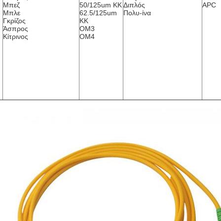
Μπεζ
50/125um ΚΚ
Διπλός
APC
Μπλε
62.5/125um
Πολυ-ίνα
Γκρίζος
ΚΚ
Άσπρος
OM3
Κίτρινος
OM4