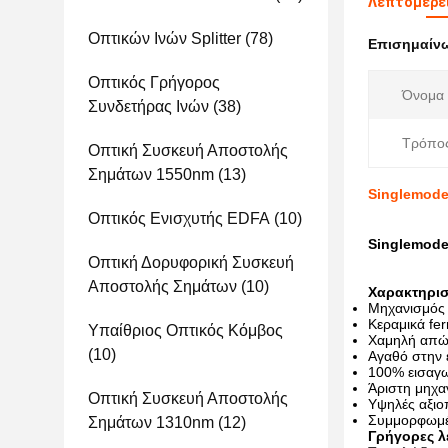
Λεπτομέρε
Οπτικών Ινών Splitter
(78)
Επισημαίν
Οπτικός Γρήγορος
Όνομα 
Συνδετήρας Ινών
(38)
Τρόπος
Οπτική Συσκευή Αποστολής
Σημάτων 1550nm
(13)
Singlemode
Οπτικός Ενισχυτής EDFA
(10)
Singlemode
Οπτική Δορυφορική Συσκευή
Αποστολής Σημάτων
(10)
Χαρακτηρισ
Μηχανισμός 
Κεραμικά fer
Υπαίθριος Οπτικός Κόμβος
Χαμηλή απώλ
(10)
Αγαθό στην 
100% εισαγω
Άριστη μηχα
Οπτική Συσκευή Αποστολής
Υψηλές αξιο
Συμμορφωμέν
Σημάτων 1310nm
(12)
Γρήγορες λ