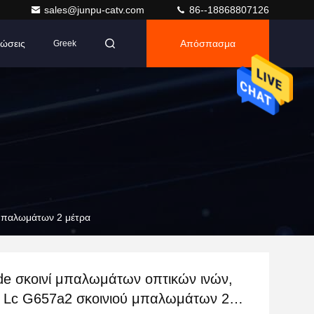
sales@junpu-catv.com
86--18868807126
ώσεις
Απόσπασμα
Greek
 μπαλωμάτων 2 μέτρα
de σκοινί μπαλωμάτων οπτικών ινών,
c Lc G657a2 σκοινιού μπαλωμάτων 2