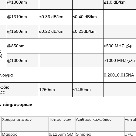
@1300nm
≤1.0 dB/km
@1310nm
≤0.36 dB/km
≤0.40 dB/km
@1550nm
≤0.22 dB/km
≤0.23dB/km
@850nm
≥500 MHZ·χλμ
ς
Α)
@1300nm
≥1000 MHZ·χλμ
άνοιγμα
0.200±0.015NA
λώδιο
1260nm
≤1480nm
λcc
ων πληροφοριών
Χρώμα μποτών
Τύπος ινών
Αριθμός καλωδίων
Ferru
Μαύρος
9/125um SM
Simplex
UPC