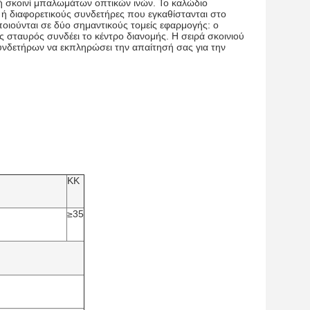
ή σκοινί μπαλωμάτων οπτικών ινών. Το καλώδιο
 ή διαφορετικούς συνδετήρες που εγκαθίστανται στο
οιούνται σε δύο σημαντικούς τομείς εφαρμογής: ο
 σταυρός συνδέει το κέντρο διανομής. Η σειρά σκοινιού
υνδετήρων να εκπληρώσει την απαίτησή σας για την
ΚΚ
≥35