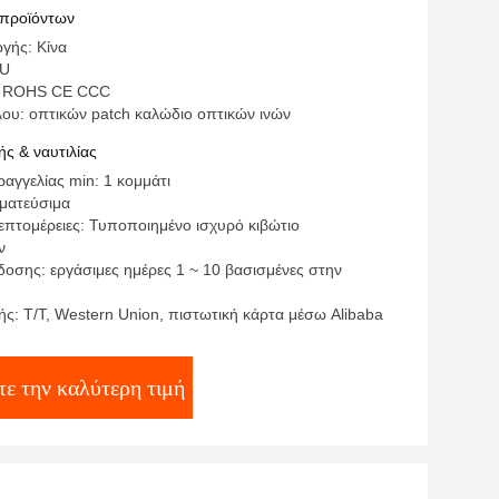
 προϊόντων
γής: Κίνα
PU
: ROHS CE CCC
λου: οπτικών patch καλώδιο οπτικών ινών
ς & ναυτιλίας
αγγελίας min: 1 κομμάτι
γματεύσιμα
επτομέρειες: Τυποποιημένο ισχυρό κιβώτιο
ν
οσης: εργάσιμες ημέρες 1 ~ 10 βασισμένες στην
ς: T/T, Western Union, πιστωτική κάρτα μέσω Alibaba
ε την καλύτερη τιμή