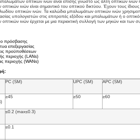
μπαλωμάτων οπτικών ινών είναι επίσης γνωστό ως άλτη οπτικών ινών 
οπτικών ινών είναι σημαντικό του οπτικού δικτύου. Έχουν τους ίδιους
αλωδίου οπτικών ινών. Τα καλώδια μπαλωμάτων οπτικών ινών χρησιμοπ
ασίας υπολογιστών στις επιτροπές εξόδου και μπαλωμάτων ή ο οπτικός
οπτικών ινών έρχεται με μια περιεκτική συλλογή των μηκών και των σ
:
τυο πρόσβασης
ίκτυα επεξεργασίας
εις προϋποθέσεων
κής περιοχής (LANs)
ίας περιοχής (WANs)
φή:
PC (SM)
UPC (SM)
APC (SM)
≥45
≥50
≥60
)
≤0.2 (max≤0.3)
≤0.1