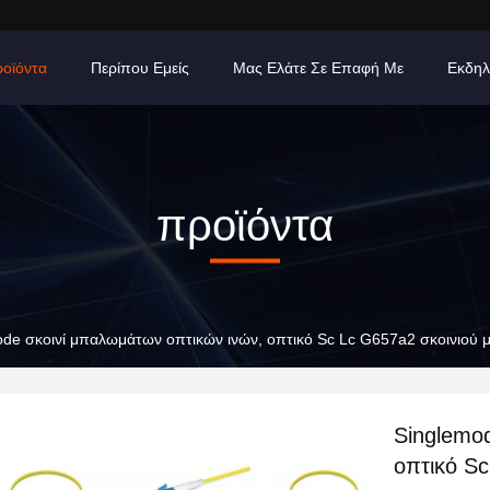
οϊόντα
Περίπου Εμείς
Μας Ελάτε Σε Επαφή Με
Εκδηλ
προϊόντα
ode σκοινί μπαλωμάτων οπτικών ινών, οπτικό Sc Lc G657a2 σκοινιού
Singlemo
οπτικό S