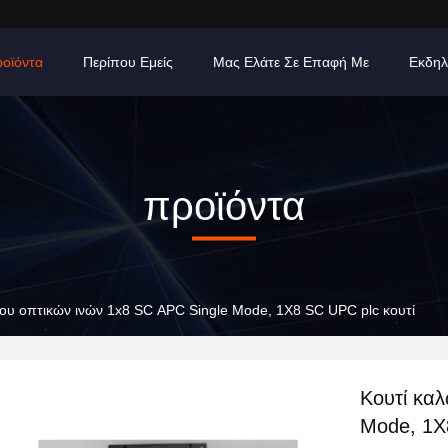
οϊόντα
Περίπου Εμείς
Μας Ελάτε Σε Επαφή Με
Εκδηλ
προϊόντα
ου οπτικών ινών 1x8 SC APC Single Mode, 1X8 SC UPC plc κουτί
Κουτί καλ
Mode, 1X