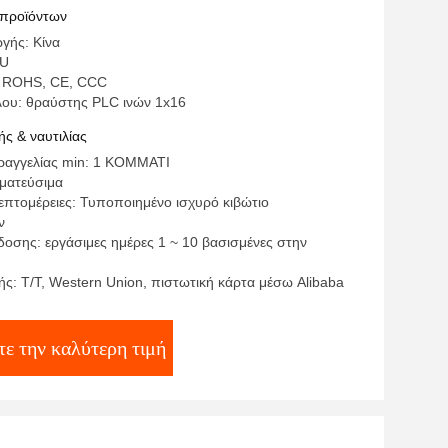
 προϊόντων
γής: Κίνα
PU
: ROHS, CE, CCC
λου: θραύστης PLC ινών 1x16
ς & ναυτιλίας
ραγγελίας min: 1 ΚΟΜΜΑΤΙ
γματεύσιμα
επτομέρειες: Τυποποιημένο ισχυρό κιβώτιο
ν
οσης: εργάσιμες ημέρες 1 ~ 10 βασισμένες στην
ς: T/T, Western Union, πιστωτική κάρτα μέσω Alibaba
ε την καλύτερη τιμή