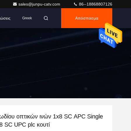
sales@junpu-catv.com
86--18868807126
ώσεις
Απόσπασμα
Greek
ωδίου οπτικών ινών 1x8 SC APC Single
8 SC UPC plc κουτί