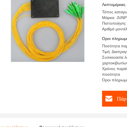
Λεπτομέρειες
Τόπος καταγω
Μάρκα: JUN
Πιστοποίηση
Αριθμό μοντέ
Όροι πληρωμή
Ποσότητα πα
Τιμή: Διαπρα
Συσκευασία λ
χαρτοκιβωτίω
Χρόνος παράδ
ποσότητα
Όροι πληρωμή
Πάρτ