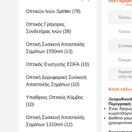
Λεπτομέρε
Οπτικών Ινών Splitter
(78)
Τύπος 
Οπτικός Γρήγορος
Συνδετήρας Ινών
(38)
Τύπος 
Οπτική Συσκευή Αποστολής
Συσκευ
Σημάτων 1550nm
(13)
Όνομα 
Οπτικός Ενισχυτής EDFA
(10)
Θραύσ
στην έ
Οπτική Δορυφορική Συσκευή
Αποστολής Σημάτων
(10)
Κουτί καλω
Υπαίθριος Οπτικός Κόμβος
Junpu
Κουτ
Περιγραφή:
(10)
Ένας διαχωρ
κυματοδηγού
Οπτική Συσκευή Αποστολής
Διαθέτει μικ
χρησιμοποιε
Σημάτων 1310nm
(12)