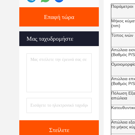
Παράμετροι
Επαφή τώρα
Μήκος κύματ
(nm)
Τύπος ινών
Μας ταχυδρομήστε
Απώλεια εισ
(Βαθμός P/S
Ομοιομορφία
Απώλεια επι
(Βαθμός P/S
Πόλωση Εξα
απώλεια
Κατευθυντικ
Απώλεια εξ
το μήκος κύ
Στείλετε