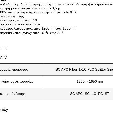
τικό:
ανοξείδωτο χάλυβα υψηλής αντοχής, περάστε τη δοκιμή ψεκασμού αλατ
ου φέρρου είναι μικρότερος από 0,5 μ
 100% νέα πρώτη ύλη, συμμόρφωση με το ROHS
λεια εισαγωγής
χεδιασμός χαμηλού PDL
ορφία καναλιού σε κανάλι
κύματος λειτουργίας: από 1260nm έως 1650nm
οκρασία λειτουργίας: από -40℃ έως 85℃
FTTX
CATV
ομασία προϊόντος
SC APC Fiber 1x16 PLC Splitter Si
 κύματος λειτουργίας
1260 ~ 1650 nm
ύπος σύνδεσης
SC APC, SC, LC, FC, ST
μός: