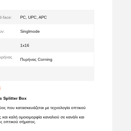
d-face:
PC, UPC, APC
ών:
Singlmode
1x16
υρήνας
Πυρήνας Corning
ί
 Splitter Box
ύος που κατασκευάζεται με τεχνολογία οπτικού
ς και καλή ομοιομορφία καναλιού σε κανάλι και
ος οπτικού σήματος.