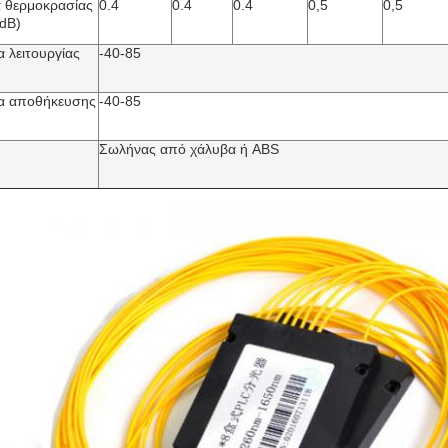
 θερμοκρασίας
0.4
0.4
0.4
0,5
0,5
dB)
 λειτουργίας
-40-85
α αποθήκευσης
-40-85
Σωλήνας από χάλυβα ή ABS