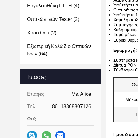
Χαρακτηρισ
Υιοθετήστε 
Εργαλειοθήκη FTTH
(4)
Ο πυρήνας τ
Υιοθετήστε
Οπτικών Ινών Tester
(2)
Χαμηλή απώ
Συμπαγής σ
Καλή ομοιομ
Xpon Onu
(2)
Ευρύ μήκος 
Ευρεία θερμ
Εξωτερική Καλώδιο Οπτικών
Εφαρμογή:
Ινών
(64)
Συστήματα 
Δίκτυα PON
Σύνδεσμοι 
Επαφές
Ον
Επαφές:
Ms. Alice
Μήκος
Τηλ.:
86--18868807126
Τ
Φαξ:
Προσδιορισ