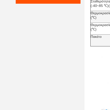
Σταθερότητα
(-40~85 ℃)(
Θερμοκρασία
(℃)
Θερμοκρασί
(℃)
Πακέτο