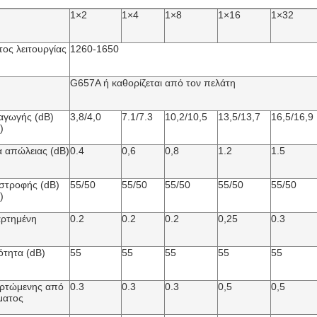
1×2
1×4
1×8
1×16
1×32
ος λειτουργίας
1260-1650
G657A ή καθορίζεται από τον πελάτη
αγωγής (dB)
3,8/4,0
7.1/7.3
10,2/10,5
13,5/13,7
16,5/16,9
)
 απώλειας (dB)
0.4
0,6
0,8
1.2
1.5
στροφής (dB)
55/50
55/50
55/50
55/50
55/50
)
ρτημένη
0.2
0.2
0.2
0,25
0.3
ότητα (dB)
55
55
55
55
55
αρτώμενης από
0.3
0.3
0.3
0,5
0,5
ματος