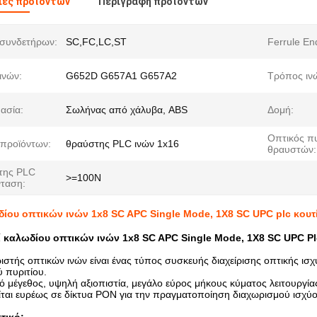
ιες προϊόντων
Περιγραφή προϊόντων
συνδετήρων:
SC,FC,LC,ST
Ferrule En
ινών:
G652D G657A1 G657A2
Τρόπος ιν
ασία:
Σωλήνας από χάλυβα, ABS
Δομή:
Οπτικός π
προϊόντων:
θραύστης PLC ινών 1x16
θραυστών:
της PLC
>=100N
νταση:
δίου οπτικών ινών 1x8 SC APC Single Mode, 1X8 SC UPC plc κουτ
ί καλωδίου οπτικών ινών 1x8 SC APC Single Mode, 1X8 SC UPC Plc
ιστής οπτικών ινών είναι ένας τύπος συσκευής διαχείρισης οπτικής ισχ
 πυριτίου.
ρό μέγεθος, υψηλή αξιοπιστία, μεγάλο εύρος μήκους κύματος λειτουργία
ίται ευρέως σε δίκτυα PON για την πραγματοποίηση διαχωρισμού ισχύ