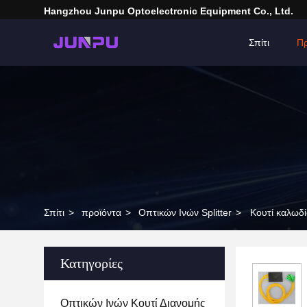
Hangzhou Junpu Optoelectronic Equipment Co., Ltd.
Σπίτι
Πρ
Σπίτι
>
προϊόντα
>
Οπτικών Ινών Splitter
>
Κουτί καλωδί
Κατηγορίες
Οπτικών Ινών Κουτί Διανομής