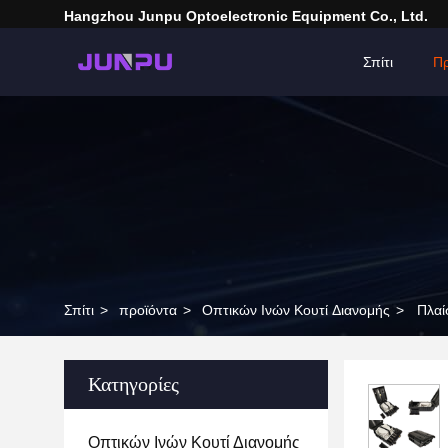
Hangzhou Junpu Optoelectronic Equipment Co., Ltd.
Σπίτι
Πρ
Σπίτι
>
προϊόντα
>
Οπτικών Ινών Κουτί Διανομής
>
Πλαί
Κατηγορίες
Οπτικών Ινών Κουτί Διανομής