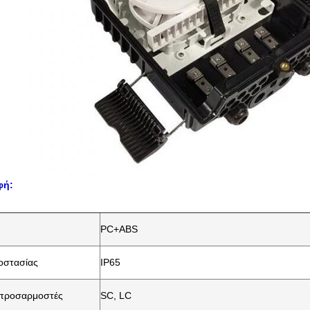
φή:
PC+ABS
οστασίας
IP65
 προσαρμοστές
SC, LC