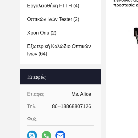
επικοινωνίας
προστασία κα
Εργαλειοθήκη FTTH
(4)
Οπτικών Ινών Tester
(2)
Xpon Onu
(2)
Εξωτερική Καλώδιο Οπτικών
Ινών
(64)
Επαφές
Επαφές:
Ms. Alice
Τηλ.:
86--18868807126
Φαξ: