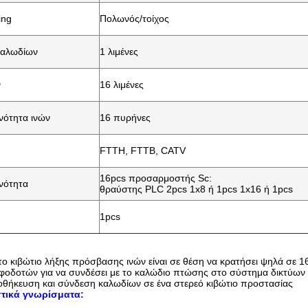
ing
Πολωνός/τοίχος
καλωδίων
1 λιμένες
ν
16 λιμένες
νότητα ινών
16 πυρήνες
FTTH, FTTB, CATV
16pcs προσαρμοστής Sc:
νότητα
θραύστης PLC 2pcs 1x8 ή 1pcs 1x16 ή 1pcs
1pcs
το κιβώτιο λήξης πρόσβασης ινών είναι σε θέση να κρατήσει ψηλά σε 16
φοδοτών για να συνδέσει με το καλώδιο πτώσης στο σύστημα δικτύων F
οθήκευση και σύνδεση καλωδίων σε ένα στερεό κιβώτιο προστασίας
τικά γνωρίσματα: