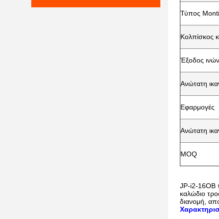
Τύπος Mont
Κολπίσκος 
Έξοδος ινώ
Ανώτατη ικα
Εφαρμογές
Ανώτατη ικα
MOQ
JP-i2-16OB 
καλώδιο τρο
διανομή, απ
Χαρακτηρισ