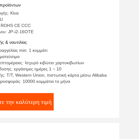
 προϊόντων
γής: Κίνα
PU
: ROHS CE CCC
λου: JP-i2-16OTE
ς & ναυτιλίας
αγγελίας min: 1 κομμάτι
γματεύσιμα
επτομέρειες: Ισχυρό κιβώτιο χαρτοκιβωτίων
οσης: εργάσιμες ημέρες 1 ~ 10
ς: T/T, Western Union, πιστωτική κάρτα μέσω Alibaba
ροσφοράς: 10000 κομμάτια το μήνα
ε την καλύτερη τιμή