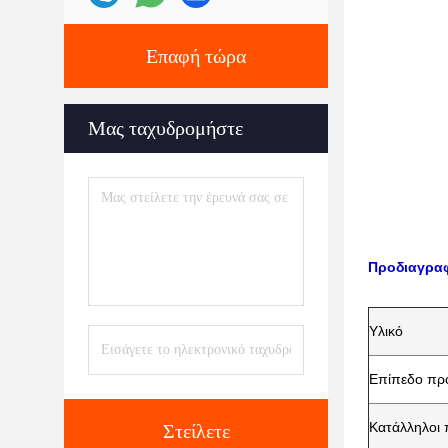
Επαφή τώρα
Μας ταχυδρομήστε
Προδιαγρα
Υλικό
Επίπεδο πρ
Κατάλληλοι
Στείλετε