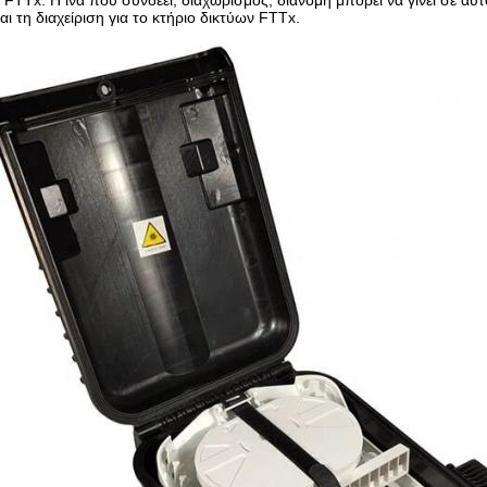
 FTTx. Η ίνα που συνδέει, διαχωρισμός, διανομή μπορεί να γίνει σε αυτό
ι τη διαχείριση για το κτήριο δικτύων FTTx.