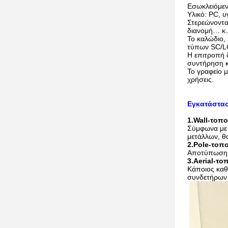
Εσωκλειόμεν
Υλικό: PC, υ
Στερεώνοντα
διανομή… κ.λ
Το καλώδιο,
τύπων SC/L
Η επιτροπή 
συντήρηση κ
Το γραφείο μ
χρήσεις.
Εγκατάστα
1.Wall-τοπ
Σύμφωνα με 
μετάλλων, θ
2.Pole-τοπ
Αποτύπωση 1
3.Aerial-το
Κάποιος καθ
συνδετήρων