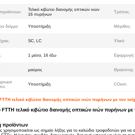
Τελικό κιβώτιο διανομής οπτικών ινών
προϊόντων:
Τρόπος:
16 πυρήνων
ρο δείγμα:
Υποστήριξη
Μέγεθος:
ήρας:
SC, LC
Υλικό:
:
1 μέσα, 16 έξω
Εφαρμογή:
:
μαύρος
Θραύστης 
χρωμο
Υποστήριξη
COem:
πο:
 FTTH τελικό κιβώτιο διανομής οπτικών ινών πυρήνων με τον το
6 FTTH τελικό κιβώτιο διανομής οπτικών ινών πυρήνων με
ή προϊόντων
ς χρησιμοποιείται ως σημείο λήξης για το καλώδιο τροφοδοτών για να