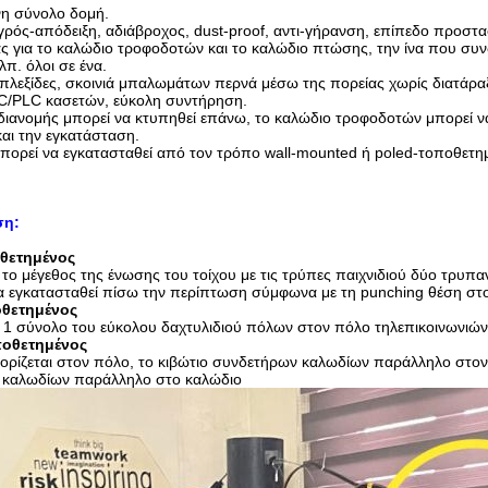
η σύνολο δομή.
γρός-απόδειξη, αδιάβροχος, dust-proof, αντι-γήρανση, επίπεδο προστασ
ς για το καλώδιο τροφοδοτών και το καλώδιο πτώσης, την ίνα που συ
π. όλοι σε ένα.
 πλεξίδες, σκοινιά μπαλωμάτων περνά μέσω της πορείας χωρίς διατάρ
C/PLC κασετών, εύκολη συντήρηση.
διανομής μπορεί να κτυπηθεί επάνω, το καλώδιο τροφοδοτών μπορεί να
αι την εγκατάσταση.
πορεί να εγκατασταθεί από τον τρόπο wall-mounted ή poled-τοποθετημέ
ση:
οθετημένος
το μέγεθος της ένωσης του τοίχου με τις τρύπες παιχνιδιού δύο τρυπ
α εγκατασταθεί πίσω την περίπτωση σύμφωνα με τη punching θέση στον 
οθετημένος
 σύνολο του εύκολου δαχτυλιδιού πόλων στον πόλο τηλεπικοινωνιών
ποθετημένος
ορίζεται στον πόλο, το κιβώτιο συνδετήρων καλωδίων παράλληλο στον 
 καλωδίων παράλληλο στο καλώδιο