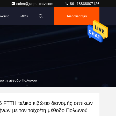
sales@junpu-catv.com
86--18868807126
ώσεις
Απόσπασμα
Greek
ίχο/τη μέθοδο Πολωνού
6 FTTH τελικό κιβώτιο διανομής οπτικών
ήνων με τον τοίχο/τη μέθοδο Πολωνού