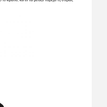
 το κιβώτιο, και εν τω μεταξύ παρέχει τη στερεές