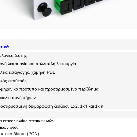
τικά
αλογίες ζεύξης
μονή λειτουργία και πολλαπλή λειτουργία
εια εισαγωγής, χαμηλή PDL
ικός σταθερός
βιομηχανικό πρότυπο και προσαρμοσμένο περίβλημα
οικιλία συνδετήρων
προσαρμοσμένη διαμόρφωση ζεύξεων 1x2, 1x4 και 1x n
:
α επικοινωνίας οπτικών ινών
ικών ινών
 οπτικό δίκτυο (PON)