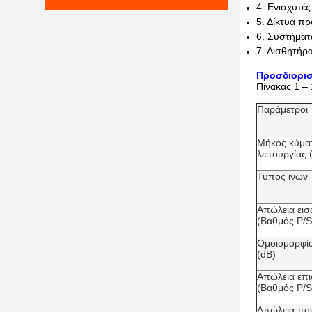
4. Ενισχυτές
5. Δίκτυα π
6. Συστήμα
7. Αισθητήρ
Προσδιορισ
Πίνακας 1 – 
Παράμετροι
Μήκος κύμα
λειτουργίας 
Τύπος ινών
Απώλεια εισ
(Βαθμός P/S
Ομοιομορφί
(dB)
Απώλεια επι
(Βαθμός P/S
Απώλεια που