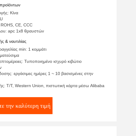
 προϊόντων
γής: Κίνα
PU
: ROHS, CE, CCC
λου: apc 1x8 θραυστών
ς & ναυτιλίας
αγγελίας min: 1 κομμάτι
γματεύσιμα
επτομέρειες: Τυποποιημένο ισχυρό κιβώτιο
ν
οσης: εργάσιμες ημέρες 1 ~ 10 βασισμένες στην
ς: T/T, Western Union, πιστωτική κάρτα μέσω Alibaba
ε την καλύτερη τιμή