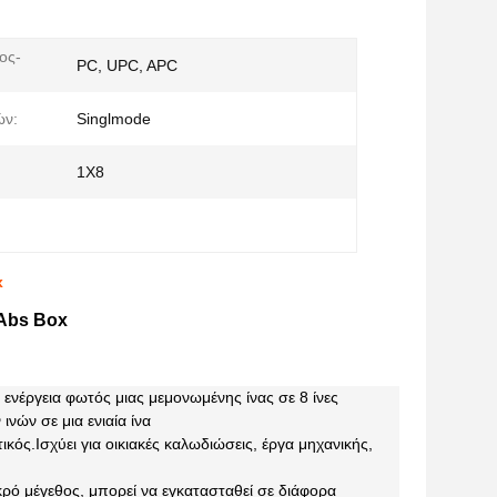
ος-
PC, UPC, APC
ών:
Singlmode
1X8
x
 Abs Box
ν ενέργεια φωτός μιας μεμονωμένης ίνας σε 8 ίνες
νών σε μια ενιαία ίνα
κός.Ισχύει για οικιακές καλωδιώσεις, έργα μηχανικής,
ρό μέγεθος, μπορεί να εγκατασταθεί σε διάφορα