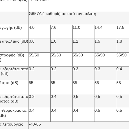
G657A ή καθορίζεται από τον πελάτη
αγωγής (dB)
4.0
7.6
11.0
14.4
17.5
 απώλειας (dB)
0,6
1.0
1.2
1.5
1.8
στροφής (dB)
55/50
55/50
55/50
55/50
55/50
)
 εξαρτάται από
0.2
0.2
0.3
0.3
0.4
 (dB)
ότητα (dB)
55
55
55
55
55
 εξαρτάται από
0.3
0.4
0,5
0,5
0,5
ματος (dB)
 θερμοκρασίας
0.4
0.4
0.4
0,5
0,5
dB)
 λειτουργίας
-40-85