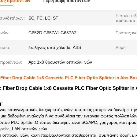
ιες προϊόντων
Περιγραφή προϊόντων
Ferrule τέλ
συνδετήρων:
SC, FC, LC, ST
πρόσωπο:
ινών:
G652D G657A1 G657A2
Τρόπος ιν
ασία:
Σωλήνας από χάλυβα, ABS
Δομή:
προϊόντων:
Apc 1x8 θραυστών οπτικών ινών
Fiber Drop Cable 1x8 Cassette PLC Fiber Optic Splitter in Abs Bo
 Fiber Drop Cable 1x8 Cassette PLC Fiber Optic Splitter in
ή:
ένας επαγγελματικός διαχωριστής ινών, ο οποίος μπορεί να διανείμει τη
μια δεδομένη αναλογία ή να συνδυάσει την ενέργεια φωτός πολλαπλών ι
ύπου PLC Splitter.Ο τύπος διεπαφής είναι SC/APC, γρήγορος και πρακτι
αιρείες, LAN οπτικών ινών.
 οπτικών ινών, καλή περιβαλλοντική σταθερότητα, συμπαγής δομή, μικ