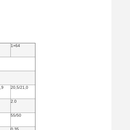
1×64
,9
20,5/21,0
2.0
55/50
0,35