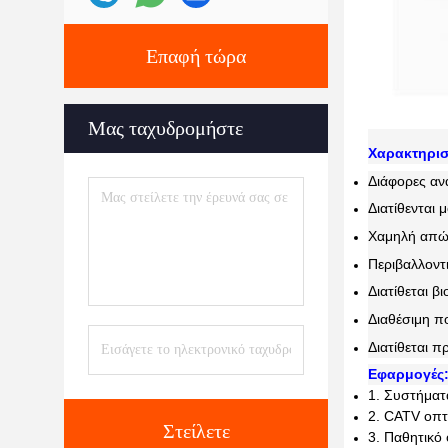
Επαφή τώρα
Μας ταχυδρομήστε
Χαρακτηρισ
Διάφορες αν
Διατίθενται 
Χαμηλή απώλ
Περιβαλλοντ
Διατίθεται 
Διαθέσιμη π
Διατίθεται 
Εφαρμογές
1. Συστήματ
2. CATV οπτ
Στείλετε
3. Παθητικό