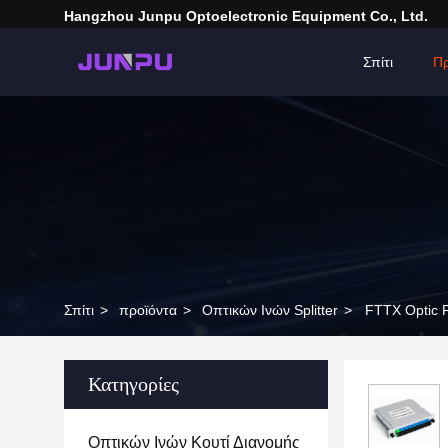
Hangzhou Junpu Optoelectronic Equipment Co., Ltd.
Σπίτι
Πρ
Σπίτι
>
προϊόντα
>
Οπτικών Ινών Splitter
>
FTTX Optic F
Κατηγορίες
Οπτικών Ινών Κουτί Διανομής