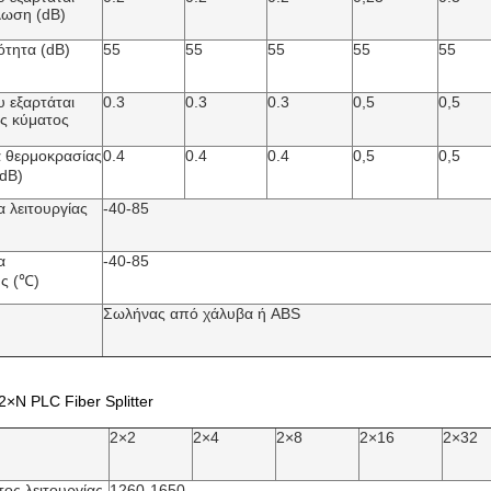
λωση (dB)
ότητα (dB)
55
55
55
55
55
 εξαρτάται
0.3
0.3
0.3
0,5
0,5
ς κύματος
 θερμοκρασίας
0.4
0.4
0.4
0,5
0,5
dB)
 λειτουργίας
-40-85
α
-40-85
ς (℃)
Σωλήνας από χάλυβα ή ABS
2×N PLC Fiber Splitter
2×2
2×4
2×8
2×16
2×32
ος λειτουργίας
1260-1650