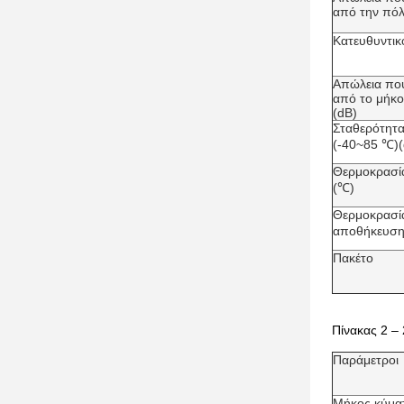
από την πό
Κατευθυντικ
Απώλεια που
από το μήκο
(dB)
Σταθερότητα
(-40~85 ℃)(
Θερμοκρασία
(℃)
Θερμοκρασί
αποθήκευση
Πακέτο
Πίνακας 2 – 
Παράμετροι
Μήκος κύματ