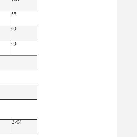
55
0,5
0,5
2×64