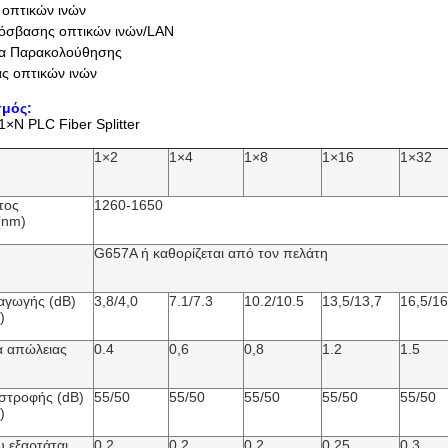
 οπτικών ινών
ρόσβασης οπτικών ινών/LAN
τα Παρακολούθησης
ας οπτικών ινών
μός:
1×N PLC Fiber Splitter
1×2
1×4
1×8
1×16
1×32
τος
1260-1650
(nm)
G657A ή καθορίζεται από τον πελάτη
αγωγής (dB)
3,8/4,0
7.1/7.3
10.2/10.5
13,5/13,7
16,5/16
)
α απώλειας
0.4
0,6
0,8
1.2
1.5
στροφής (dB)
55/50
55/50
55/50
55/50
55/50
)
 εξαρτάται
0.2
0.2
0.2
0,25
0.3