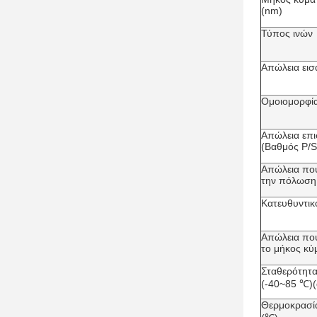
(nm)
Τύπος ινών
Απώλεια εισ
Ομοιομορφία
Απώλεια επι
(Βαθμός P/S
Απώλεια που
την πόλωση
Κατευθυντικ
Απώλεια που
το μήκος κύ
Σταθερότητα
(-40~85 ℃)(
Θερμοκρασία