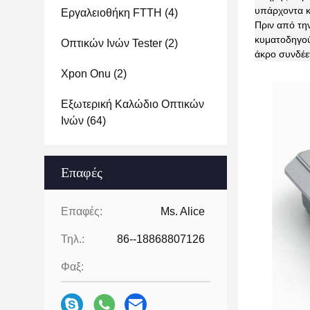
υπάρχοντα κ
Εργαλειοθήκη FTTH
(4)
Πριν από τη
κυματοδηγού,
Οπτικών Ινών Tester
(2)
άκρο συνδέε
Xpon Onu
(2)
Εξωτερική Καλώδιο Οπτικών
Ινών
(64)
Επαφές
Επαφές:
Ms. Alice
Τηλ.:
86--18868807126
Φαξ: