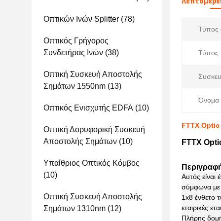
Λεπτομέρε
Οπτικών Ινών Splitter
(78)
Τύπος 
Οπτικός Γρήγορος
Συνδετήρας Ινών
(38)
Τύπος 
Οπτική Συσκευή Αποστολής
Συσκευ
Σημάτων 1550nm
(13)
Όνομα 
Οπτικός Ενισχυτής EDFA
(10)
FTTX Optic 
Οπτική Δορυφορική Συσκευή
Αποστολής Σημάτων
(10)
FTTX Optic
Υπαίθριος Οπτικός Κόμβος
Περιγραφ
(10)
Αυτός είναι 
σύμφωνα με 
Οπτική Συσκευή Αποστολής
1x8 ένθετο τ
εταιρικές ετ
Σημάτων 1310nm
(12)
Πλήρης δομή