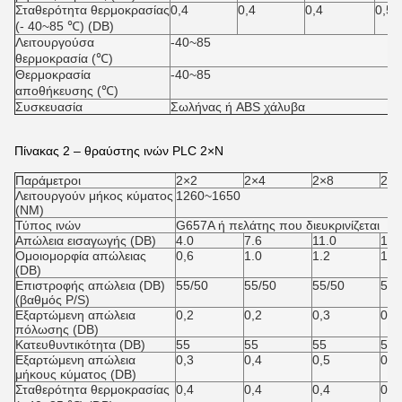
Σταθερότητα θερμοκρασίας
0,4
0,4
0,4
0,5
(- 40~85 ℃) (DB)
Λειτουργούσα
-40~85
θερμοκρασία (℃)
Θερμοκρασία
-40~85
αποθήκευσης (℃)
Συσκευασία
Σωλήνας ή ABS χάλυβα
Πίνακας 2 – θραύστης ινών PLC 2×N
Παράμετροι
2×2
2×4
2×8
2×1
Λειτουργούν μήκος κύματος
1260~1650
(NM)
Τύπος ινών
G657A ή πελάτης που διευκρινίζεται
Απώλεια εισαγωγής (DB)
4.0
7.6
11.0
14.
Ομοιομορφία απώλειας
0,6
1.0
1.2
1.5
(DB)
Επιστροφής απώλεια (DB)
55/50
55/50
55/50
55/
(βαθμός P/S)
Εξαρτώμενη απώλεια
0,2
0,2
0,3
0,3
πόλωσης (DB)
Κατευθυντικότητα (DB)
55
55
55
55
Εξαρτώμενη απώλεια
0,3
0,4
0,5
0,5
μήκους κύματος (DB)
Σταθερότητα θερμοκρασίας
0,4
0,4
0,4
0,5