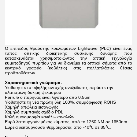
Ο επίπεδος θραύστης κυκλωμάτων Lightwave (PLC) είναι ένας
τύπος οπτικής διοικητικής συσκευής δύναμης που
κατασκευάζεται χρησιμοποιώντας την οπτική τεχνολογία
κυματοδηγού πυριτίου για να διανείμει τα οπτικά σήματα από το
κεντρικό γραφείο (κοβάλτιο) στις πολλαπλάσιες θέσεις
προϋποθέσεων.
Χαρακτηριστικό γνώρισμα:
Υιοθετήστε το υψηλής αντοχής ανοξείδωτο, περάστε την
αλατισμένη δοκιμή ψεκασμού
Ferrule ο πυρήνας είναι λιγότερο από 0.5um
Υιοθετήστε τη νέα πρώτη ύλη 100%, συμμόρφωση ROHS
Χαμηλή απώλεια εισαγωγής
Χαμηλό συμπαγές σχέδιο PDL
Καλή ομοιομορφία κανάλι--καναλιών
Ευρύ λειτουργούν μήκος κύματος: από το 1260 NM σε 1650nm
Ευρεία λειτουργούσα θερμοκρασία: από -40℃ σε 85℃.