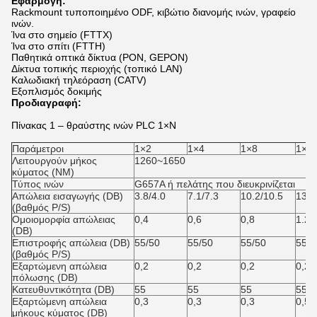
Εφαρμογή:
Rackmount τυποποιημένο ODF, κιβώτιο διανομής ινών, γραφείο
ινών.
Ίνα στο σημείο (FTTX)
Ίνα στο σπίτι (FTTH)
Παθητικά οπτικά δίκτυα (PON, GEPON)
Δίκτυα τοπικής περιοχής (τοπικό LAN)
Καλωδιακή τηλεόραση (CATV)
Εξοπλισμός δοκιμής
Προδιαγραφή:
Πίνακας 1 – θραύστης ινών PLC 1×N
Παράμετροι
1×2
1×4
1×8
1×1
Λειτουργούν μήκος
1260~1650
κύματος (NM)
Τύπος ινών
G657A ή πελάτης που διευκρινίζεται
Απώλεια εισαγωγής (DB)
3.8/4.0
7.1/7.3
10.2/10.5
13.5
(βαθμός P/S)
Ομοιομορφία απώλειας
0,4
0,6
0,8
1.2
(DB)
Επιστροφής απώλεια (DB)
55/50
55/50
55/50
55/5
(βαθμός P/S)
Εξαρτώμενη απώλεια
0,2
0,2
0,2
0,25
πόλωσης (DB)
Κατευθυντικότητα (DB)
55
55
55
55
Εξαρτώμενη απώλεια
0,3
0,3
0,3
0,5
μήκους κύματος (DB)