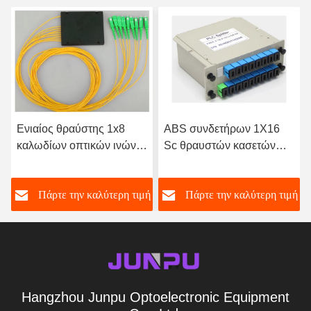
Ενιαίος θραύστης 1x8
ABS συνδετήρων 1X16
καλωδίων οπτικών ινών
Sc θραυστών κασετών
PLC τρόπου για Catv με
οπτικών ινών λιμένων
APC Sc τον προσαρμοστή
Singl Mode16
ή
Πάρτε την καλύτερη τιμή
Πάρτε την καλύτερη τιμή
Hangzhou Junpu Optoelectronic Equipment