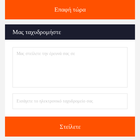
Επαφή τώρα
Μας ταχυδρομήστε
Στείλετε