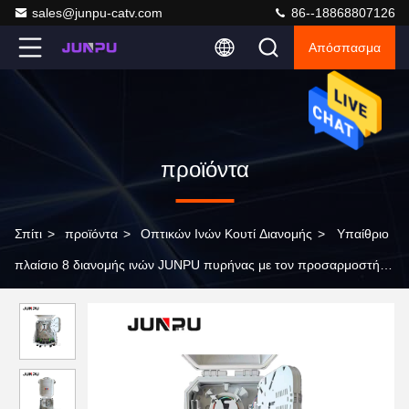
sales@junpu-catv.com
86--18868807126
Απόσπασμα
προϊόντα
Σπίτι
>
προϊόντα
>
Οπτικών Ινών Κουτί Διανομής
>
Υπαίθριο
πλαίσιο 8 διανομής ινών JUNPU πυρήνας με τον προσαρμοστή
και τις πλεξίδες Sc