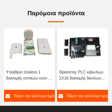
Παρόμοια προϊόντα
Θραύστης PLC κιβωτίων
24 κιβώτιο τοίχων
1X16 διανομής δικτύων
οπτικών ινών πυρήνων,
οπτικών ινών λιμένων
τελικό κιβώτιο οπτικών
ABS FTTH 16 υπαίθριος
ινών ODF με τον
ή
Πάρτε την καλύτερη τιμή
Πάρτε την καλύτερη τιμή
προσαρμοστή Sc