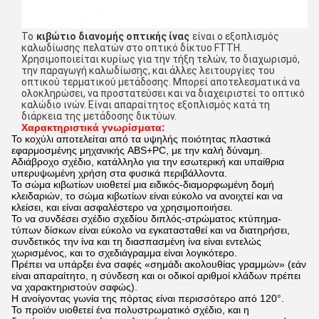
Το
κιβώτιο διανομής οπτικής ίνας
είναι ο εξοπλισμός
καλωδίωσης πελατών στο οπτικό δίκτυο FTTH.
Χρησιμοποιείται κυρίως για την τήξη τελών, το διαχωρισμό,
την παραγωγή καλωδίωσης, και άλλες λειτουργίες του
οπτικού τερματικού μετάδοσης. Μπορεί αποτελεσματικά να
ολοκληρώσει, να προστατεύσει και να διαχειριστεί το οπτικό
καλώδιο ινών. Είναι απαραίτητος εξοπλισμός κατά τη
διάρκεια της μετάδοσης δικτύων.
Χαρακτηριστικά γνωρίσματα:
Το κοχύλι αποτελείται από τα υψηλής ποιότητας πλαστικά
εφαρμοσμένης μηχανικής ABS+PC, με την καλή δύναμη.
Αδιάβροχο σχέδιο, κατάλληλο για την εσωτερική και υπαίθρια
υπερυψωμένη χρήση στα φυσικά περιβάλλοντα.
Το σώμα κιβωτίων υιοθετεί μια ειδικός-διαμορφωμένη δομή
κλειδαριών, το σώμα κιβωτίων είναι εύκολο να ανοιχτεί και να
κλείσει, και είναι ασφαλέστερο να χρησιμοποιήσει.
Το να συνδέσει σχέδιο σχεδίου διπλός-στρώματος κτύπημα-
τύπων δίσκων είναι εύκολο να εγκατασταθεί και να διατηρήσει,
συνδετικός την ίνα και τη διασπασμένη ίνα είναι εντελώς
χωρισμένος, και το σχεδιάγραμμα είναι λογικότερο.
Πρέπει να υπάρξει ένα σαφές «σημάδι ακολουθίας γραμμών» (εάν
είναι απαραίτητο, η σύνδεση και οι οδικοί αριθμοί κλάδων πρέπει
να χαρακτηριστούν σαφώς).
Η ανοίγοντας γωνία της πόρτας είναι περισσότερο από 120°.
Το προϊόν υιοθετεί ένα πολυστρωματικό σχέδιο, και η