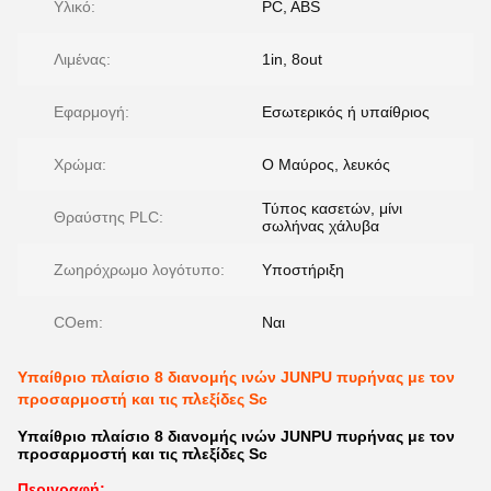
Υλικό:
PC, ABS
Λιμένας:
1in, 8out
Εφαρμογή:
Εσωτερικός ή υπαίθριος
Χρώμα:
Ο Μαύρος, λευκός
Τύπος κασετών, μίνι
Θραύστης PLC:
σωλήνας χάλυβα
Ζωηρόχρωμο λογότυπο:
Υποστήριξη
COem:
Ναι
Υπαίθριο πλαίσιο 8 διανομής ινών JUNPU πυρήνας με τον
προσαρμοστή και τις πλεξίδες Sc
Υπαίθριο πλαίσιο 8 διανομής ινών JUNPU πυρήνας με τον
προσαρμοστή και τις πλεξίδες Sc
Περιγραφή: