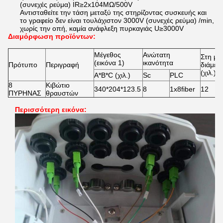
(συνεχές ρεύμα) IR≥2x104MΩ/500V
Αντισταθείτε την τάση μεταξύ της στηρίζοντας συσκευής και
το γραφείο δεν είναι τουλάχιστον 3000V (συνεχές ρεύμα) /min,
χωρίς την οπή, καμία ανάφλεξη πυρκαγιάς U≥3000V
Διαμόρφωση προϊόντων:
Μέγεθος
Ανώτατη
Στη με
(εικόνα 1)
ικανότητα
Πρότυπο
Περιγραφή
διάμετ
(χιλ.)
A*B*C (χιλ.)
Sc
PLC
8
Κιβώτιο
340*204*123.5
8
1x8fiber
12
ΠΥΡΗΝΑΣ
θραυστών
Περισσότερη εικόνα: