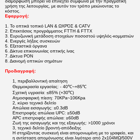
διαμόρφωση μπορεί να επιλεχτεί σύμφωνα με την πραγματική
χρήση της λειτουργίας, με αυτόν τον τρόπο μειώνοντας το
κόστος.
Εφαρμογή:
1. Το οπτικά τοπικό LAN & ΩΧΡΌΣ & CATV
2. Επεκτάσεις προγράμματος FTTH & FTTX
3. Ευρυζωνική μετάδοση στοιχείων ποσοστού υψηλός-κομματιών
4. Ενεργές λήξεις συσκευών
5. Εξεταστικά όργανα
6. Δίκτυα επικοινωνίας οπτικής ίνας
7. Δίκτυα PON
8. Διανομή οπτικών σημάτων
Προδιαγραφή:
1, περιβαλλοντική απαίτηση
Θερμοκρασία εργασίας: - 40℃~+85℃
Σχετική υγρασία: ≤85% (+30℃)
Ατμοσφαιρική πίεση: 70KPa~106Kpa
2, κύριο τεχνικό δελτίο
Απώλεια εισαγωγής: ≤0.3dB
Επιστροφής απώλεια UPC: ≥50dB
APC επιστροφής απώλεια: ≥60dB
Ζωή της εισαγωγής και της εξαγωγής: >1000 χρόνοι
3, τεχνικό δελτίο βροντή-απόδειξης
Η στηρίζοντας συσκευή είναι απομονωμένη με το γραφείο, και
η αντίσταση απομόνωσης είναι λιγότερο από 2x104MΩ/500V