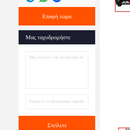
Επαφή τώρα
Μας ταχυδρομήστε
Στείλετε