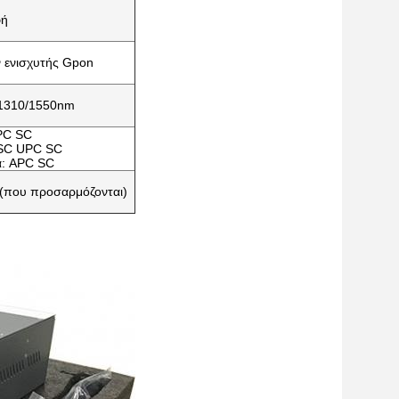
φή
 ενισχυτής Gpon
/1310/1550nm
APC SC
 SC UPC SC
α: APC SC
 (που προσαρμόζονται)