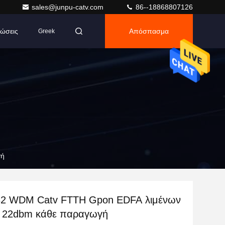
sales@junpu-catv.com
86--18868807126
ώσεις
Απόσπασμα
Greek
γή
2 WDM Catv FTTH Gpon EDFA λιμένων
ς 22dbm κάθε παραγωγή