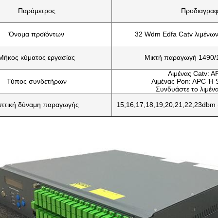
Παράμετρος
Προδιαγρα
Όνομα προϊόντων
32 Wdm Edfa Catv λιμένων
Μήκος κύματος εργασίας
Μικτή παραγωγή 1490
Λιμένας Catv: 
Τύπος συνδετήρων
Λιμένας Pon: APC Ή
Συνδυάστε το λιμέν
πτική δύναμη παραγωγής
15,16,17,18,19,20,21,22,23dbm