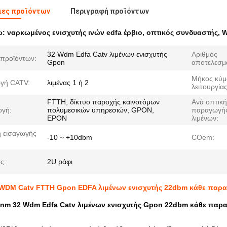
ιες προϊόντων
Περιγραφή προϊόντων
ω:
ναρκωμένος ενισχυτής ινών edfa έρβιο
,
οπτικός συνδυαστής
,
W
32 Wdm Edfa Catv λιμένων ενισχυτής
Αριθμός
προϊόντων:
Gpon
αποτελεσμ
Μήκος κύμ
γή CATV:
λιμένας 1 ή 2
λειτουργία
FTTH, δίκτυο παροχής καινοτόμων
Ανά οπτικ
γή:
πολυμεσικών υπηρεσιών, GPON,
παραγωγή
EPON
λιμένων:
 εισαγωγής
-10 ~ +10dbm
COem:
ς:
2U ράφι
WDM Catv FTTH Gpon EDFA λιμένων ενισχυτής 22dbm κάθε παρ
nm 32 Wdm Edfa Catv λιμένων ενισχυτής Gpon 22dbm κάθε παρ