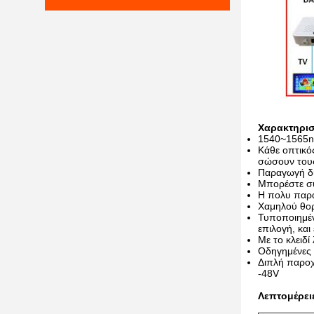
Χαρακτηρισ
1540~1565nm
Κάθε οπτικό
σώσουν τους
Παραγωγή δι
Μπορέστε σ
Η πολυ παρα
Χαμηλού θορ
Τυποποιημέν
επιλογή, κα
Με το κλειδί
Οδηγημένες ε
Διπλή παροχ
-48V
Λεπτομέρει