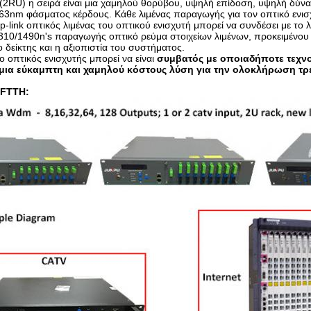
2RU) η σειρά είναι μια χαμηλού θορύβου, υψηλή επίδοση, υψηλή δύνα
63nm φάσματος κέρδους. Κάθε λιμένας παραγωγής για τον οπτικό ενι
up-link οπτικός λιμένας του οπτικού ενισχυτή μπορεί να συνδέσει με τ
10/1490n's παραγωγής οπτικό ρεύμα στοιχείων λιμένων, προκειμένου ν
 δείκτης και η αξιοπιστία του συστήματος.
ο οπτικός ενισχυτής μπορεί να είναι
συμβατός με οποιαδήποτε τεχν
μια εύκαμπτη και χαμηλού κόστους λύση για την ολοκλήρωση τρεις
 FTTH: