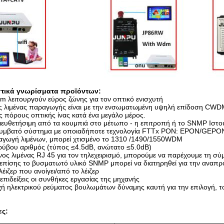
τικά γνωρίσματα προϊόντων:
 λειτουργούν εύρος ζώνης για τον οπτικό ενισχυτή
ς λιμένας παραγωγής είναι με την ενσωματωμένη υψηλή επίδοση CWDM, 
 πόρους οπτικής ίνας κατά ένα μεγάλο μέρος.
ευθετήσιμη από τα κουμπιά στο μέτωπο - η επιτροπή ή το SNMP Ιστού
υμβατό σύστημα με οποιαδήποτε τεχνολογία FTTx PON: EPON/GEP
γωγή λιμένων, μπορεί χτισμένο το 1310 /1490/1550WDM
ύβου αριθμός (τύπος ≤4.5dB, ανώτατο ≤5.0dB)
ος λιμένας RJ 45 για τον τηλεχειρισμό, μπορούμε να παρέχουμε τη σύ
ι επίσης το βυσματωτό υλικό SNMP μπορεί να διατηρηθεί για την αναπ
 λέιζερ που ανοίγει/από το λέιζερ
πιδείξεις οι συνθήκες εργασίας της μηχανής
ή ηλεκτρικού ρεύματος βουλωμάτων δύναμης καυτή για την επιλογή, 
ες: