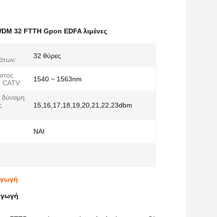
DM 32 FTTH Gpon EDFA λιμένες
32 θύρες
άτων:
ατος
1540 ~ 1563nm
ς CATV:
ή δύναμη
ς
15,16,17,18,19,20,21,22,23dbm
ΝΑΙ
αγωγή
αγωγή