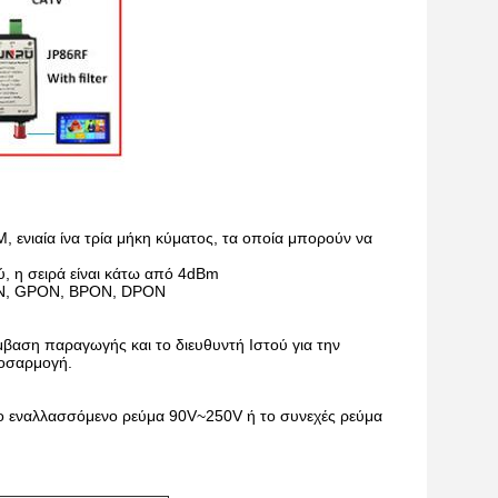
ενιαία ίνα τρία μήκη κύματος, τα οποία μπορούν να
, η σειρά είναι κάτω από 4dBm
ON, GPON, BPON, DPON
μβαση παραγωγής και το διευθυντή Ιστού για την
ροσαρμογή.
το εναλλασσόμενο ρεύμα 90V~250V ή το συνεχές ρεύμα