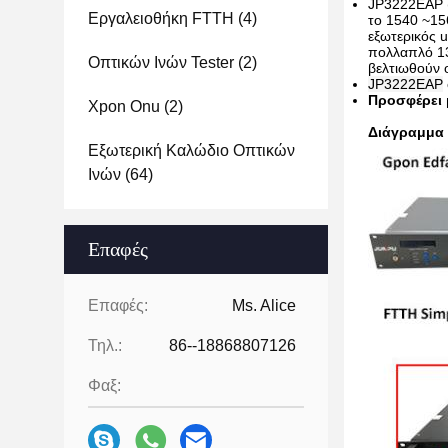
JP3222EAP (
Εργαλειοθήκη FTTH
(4)
το 1540 ~15
εξωτερικός 
πολλαπλό 13
Οπτικών Ινών Tester
(2)
βελτιωθούν ο
JP3222EAP
Προσφέρει 
Xpon Onu
(2)
Διάγραμμα
Εξωτερική Καλώδιο Οπτικών
Ινών
(64)
Επαφές
Επαφές:
Ms. Alice
Τηλ.:
86--18868807126
Φαξ: