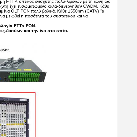
μη FTTP, οπτικός ενισχυτής πολυ-λιμένων με τη ζώνη ως
σχυτή έχει ενσωματωμένο καλά-διενεργηθε'ν CWDM. Κάθε
ο λιμένα OLT PON πολύ βολικά. Κάθε 1550nm (CATV) “s
α μειωθεί η ποσότητα του συστατικού και να
ολογία FTTx PON.
-δικτύων και την ίνα στο σπίτι.