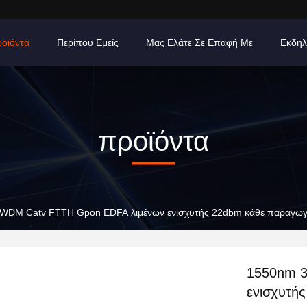
οϊόντα
Περίπου Εμείς
Μας Ελάτε Σε Επαφή Με
Εκδηλ
προϊόντα
WDM Catv FTTH Gpon EDFA λιμένων ενισχυτής 22dbm κάθε παραγω
1550nm 3
ενισχυτή