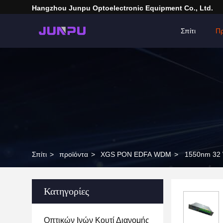
Hangzhou Junpu Optoelectronic Equipment Co., Ltd.
Σπίτι
Πρ
Σπίτι
>
προϊόντα
>
XGS PON EDFA WDM
>
1550nm 32 
Κατηγορίες
Οπτικών Ινών Κουτί Διανομής