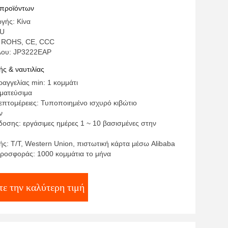
 προϊόντων
γής: Κίνα
PU
: ROHS, CE, CCC
λου: JP3222EAP
ς & ναυτιλίας
αγγελίας min: 1 κομμάτι
γματεύσιμα
επτομέρειες: Τυποποιημένο ισχυρό κιβώτιο
ν
οσης: εργάσιμες ημέρες 1 ~ 10 βασισμένες στην
ς: T/T, Western Union, πιστωτική κάρτα μέσω Alibaba
ροσφοράς: 1000 κομμάτια το μήνα
ε την καλύτερη τιμή