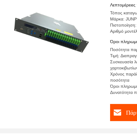
Λεπτομέρειες
Τόπος καταγω
Μάρκα: JUN
Πιστοποίηση
Αριθμό μοντέ
Όροι πληρωμή
Ποσότητα παρ
Τιμή: Διαπρα
Συσκευασία λ
χαρτοκιβωτίω
Χρόνος παράδ
ποσότητα
Όροι πληρωμή
Δυνατότητα π
Πάρτ